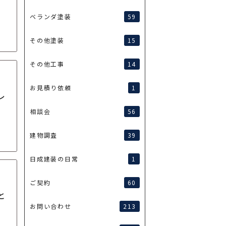
59
ベランダ塗装
15
その他塗装
14
その他工事
1
お見積り依頼
レ
56
相談会
39
建物調査
1
日成建装の日常
60
ご契約
と
213
お問い合わせ