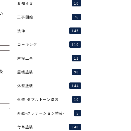
10
お知らせ
い
76
工事開始
145
洗浄
110
コーキング
11
屋根工事
後
90
屋根塗装
144
外壁塗装
10
外壁-ダブルトーン塗装-
5
外壁-グラデーション塗装-
540
付帯塗装
ー