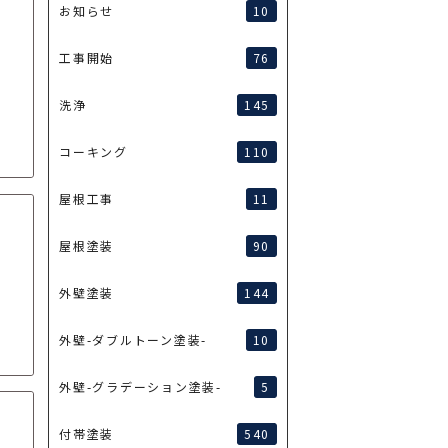
10
お知らせ
76
工事開始
ナ
145
洗浄
110
コーキング
11
屋根工事
90
屋根塗装
144
外壁塗装
10
外壁-ダブルトーン塗装-
5
外壁-グラデーション塗装-
540
付帯塗装