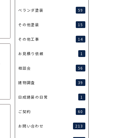
59
ベランダ塗装
15
その他塗装
14
その他工事
1
お見積り依頼
グ
56
相談会
39
建物調査
1
日成建装の日常
60
ご契約
213
お問い合わせ