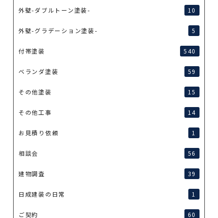
外壁-ダブルトーン塗装-
10
外壁-グラデーション塗装-
5
付帯塗装
540
ベランダ塗装
59
その他塗装
15
その他工事
14
お見積り依頼
1
相談会
56
建物調査
39
日成建装の日常
1
ご契約
60