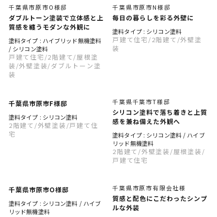
千葉県市原市O様邸
千葉県市原市N様邸
ダブルトーン塗装で立体感と上
毎日の暮らしを彩る外壁に
質感を纏うモダンな外観に
塗料タイプ : シリコン塗料
戸建て住宅
/2階建て
/外壁塗
塗料タイプ : ハイブリッド無機塗料
装
/ シリコン塗料
戸建て住宅
/2階建て
/屋根塗
装
/外壁塗装
/ダブルトーン塗
装
千葉県千葉市T様邸
千葉県市原市F様邸
シリコン塗料で落ち着きと上質
塗料タイプ : シリコン塗料
感を兼ね備えた外観へ
2階建て
/外壁塗装
/戸建て住
宅
塗料タイプ : シリコン塗料 / ハイブ
リッド無機塗料
2階建て
/外壁塗装
/屋根塗装
/
戸建て住宅
千葉県市原市有限会社様
千葉県市原市O様邸
質感と配色にこだわったシンプ
塗料タイプ : シリコン塗料 / ハイブ
ルな外装
リッド無機塗料