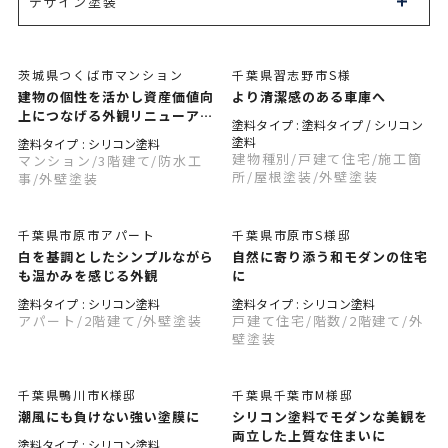
デザイン塗装
茨城県つくば市マンション
千葉県習志野市S様
建物の個性を活かし資産価値向
より清潔感のある車庫へ
上につなげる外観リニューアル
塗料タイプ : 塗料タイプ / シリコン
修繕工事
塗料
塗料タイプ : シリコン塗料
建物種別
/戸建て住宅
/施工箇
マンション
/3階建て
/防水工
所
/屋根塗装
/外壁塗装
事
/外壁塗装
千葉県市原市アパート
千葉県市原市S様邸
白を基調としたシンプルながら
自然に寄り添う和モダンの住宅
も温かみを感じる外観
に
塗料タイプ : シリコン塗料
塗料タイプ : シリコン塗料
アパート
/2階建て
/外壁塗装
戸建て住宅
/階数
/2階建て
/外
壁塗装
千葉県鴨川市K様邸
千葉県千葉市M様邸
潮風にも負けない強い塗膜に
シリコン塗料でモダンな美観を
両立した上質な住まいに
塗料タイプ : シリコン塗料