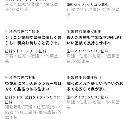
戸建て住宅
/2階建て
/屋根塗
塗料タイプ : シリコン塗料
装
/外壁塗装
戸建て住宅
/2階建て
/外壁塗
装
千葉県市原市Y様邸
千葉県市原市K様邸
シリコン塗料で家庭に優しく暮
傷んだ外壁も丁寧な下地処理と
らしに馴染む美しさと安心を。
いい塗装で長持ち仕様へ
塗料タイプ : シリコン塗料
塗料タイプ : シリコン塗料
戸建て住宅
/2階建て
/外壁塗
戸建て住宅
/2階建て
/屋根塗
装
装
/外壁塗装
千葉県市原市F様
千葉県千葉市H様邸
街並みに溶け込みつつも一際目
調和のとれた優しい色合いのお
を引く品格のある住まい
家で心安らぐ我が家に
塗料タイプ : 塗料タイプ / シリコン
塗料タイプ : シリコン塗料
戸建て住宅
/2階建て
/外壁塗
塗料
建物種別
/戸建て住宅
/階数
/2
装
階建て
/施工箇所
/屋根塗装
/外
壁塗装