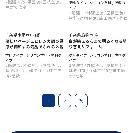
2階建て
/外壁塗装
/屋根塗装
/
塗料タイプ : シリコン塗料 / 塗料タ
戸建て住宅
イプ
2階建て
/外壁塗装
/屋根塗装
/
店舗
/建物種別
/施工箇所
/階数
千葉県市原市O様邸
千葉県船橋市I様
優しいベージュとレンガ調の質
白が映える心まで明るくなる塗
感が調和する気品あふれる外観
り替えリフォーム
塗料タイプ : シリコン塗料 / 塗料タ
塗料タイプ : シリコン塗料 / 塗料タ
イプ
イプ
2階建て
/外壁塗装
/屋根塗装
/
2階建て
/外壁塗装
/屋根塗装
/
建物種別
/戸建て住宅
/施工箇
建物種別
/戸建て住宅
/施工箇
所
/階数
所
/階数
1
2
次