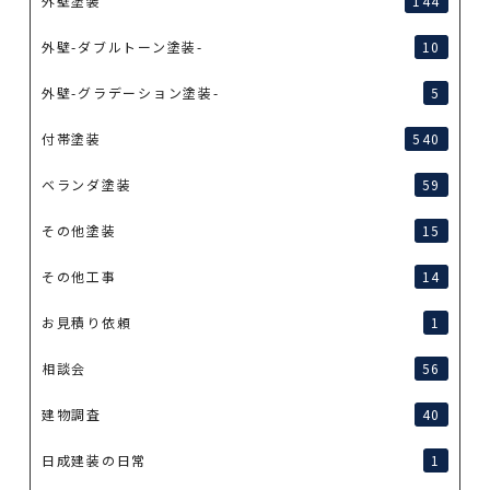
外壁塗装
144
外壁-ダブルトーン塗装-
10
外壁-グラデーション塗装-
5
付帯塗装
540
ベランダ塗装
59
その他塗装
15
その他工事
14
お見積り依頼
1
相談会
56
建物調査
40
日成建装の日常
1