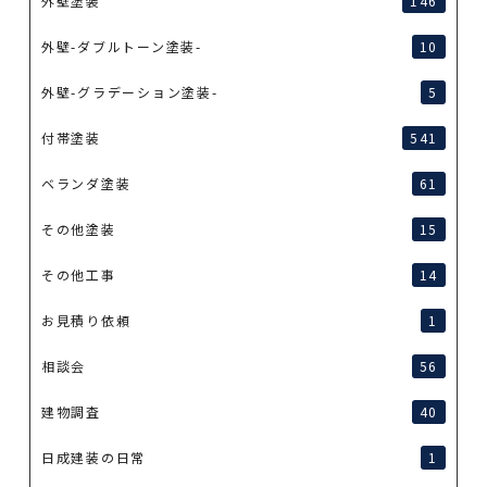
外壁塗装
146
外壁-ダブルトーン塗装-
10
外壁-グラデーション塗装-
5
付帯塗装
541
ベランダ塗装
61
その他塗装
15
その他工事
14
お見積り依頼
1
相談会
56
建物調査
40
日成建装の日常
1