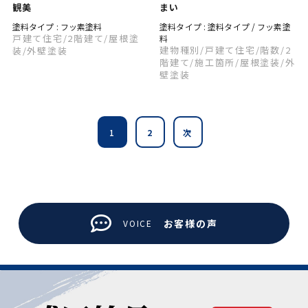
観美
まい
塗料タイプ : フッ素塗料
塗料タイプ : 塗料タイプ / フッ素塗
戸建て住宅
/2階建て
/屋根塗
料
建物種別
/戸建て住宅
/階数
/2
装
/外壁塗装
階建て
/施工箇所
/屋根塗装
/外
壁塗装
1
2
次
お客様の声
VOICE