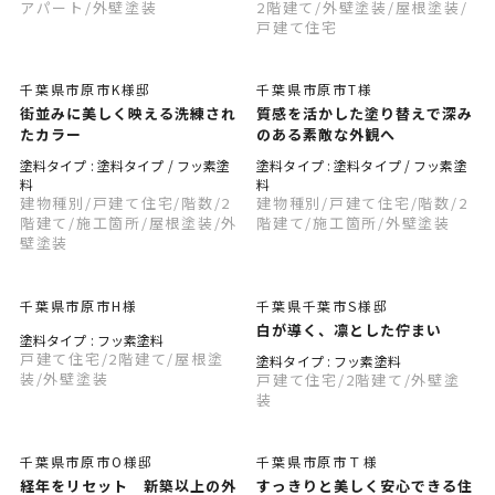
アパート
/外壁塗装
2階建て
/外壁塗装
/屋根塗装
/
戸建て住宅
千葉県市原市K様邸
千葉県市原市T様
街並みに美しく映える洗練され
質感を活かした塗り替えで深み
たカラー
のある素敵な外観へ
塗料タイプ : 塗料タイプ / フッ素塗
塗料タイプ : 塗料タイプ / フッ素塗
料
料
建物種別
/戸建て住宅
/階数
/2
建物種別
/戸建て住宅
/階数
/2
階建て
/施工箇所
/屋根塗装
/外
階建て
/施工箇所
/外壁塗装
壁塗装
千葉県市原市H様
千葉県千葉市S様邸
白が導く、凛とした佇まい
塗料タイプ : フッ素塗料
戸建て住宅
/2階建て
/屋根塗
塗料タイプ : フッ素塗料
装
/外壁塗装
戸建て住宅
/2階建て
/外壁塗
装
千葉県市原市O様邸
千葉県市原市Ｔ様
経年をリセット 新築以上の外
すっきりと美しく安心できる住