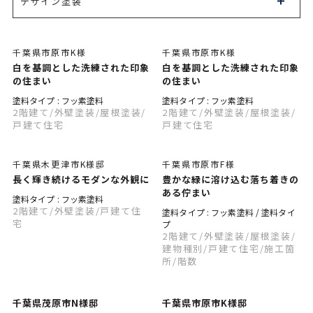
デザイン塗装
千葉県市原市K様
千葉県市原市K様
白を基調とした洗練された印象
白を基調とした洗練された印象
の住まい
の住まい
塗料タイプ : フッ素塗料
塗料タイプ : フッ素塗料
2階建て
/外壁塗装
/屋根塗装
/
2階建て
/外壁塗装
/屋根塗装
/
戸建て住宅
戸建て住宅
千葉県木更津市K様邸
千葉県市原市F様
長く輝き続けるモダンな外観に
豊かな緑に溶け込む落ち着きの
ある佇まい
塗料タイプ : フッ素塗料
2階建て
/外壁塗装
/戸建て住
塗料タイプ : フッ素塗料 / 塗料タイ
宅
プ
2階建て
/外壁塗装
/屋根塗装
/
建物種別
/戸建て住宅
/施工箇
所
/階数
千葉県茂原市N様邸
千葉県市原市K様邸