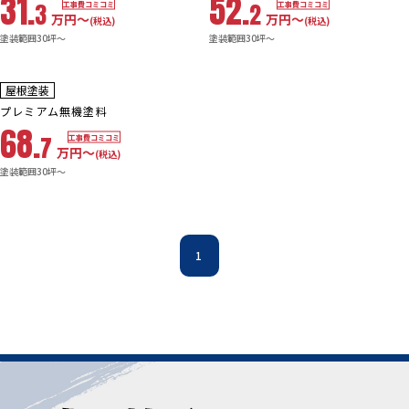
31.
52.
3
2
工事費コミコミ
工事費コミコミ
万円〜
万円〜
(税込)
(税込)
塗装範囲30坪～
塗装範囲30坪～
10年
保証
耐用年数
屋根塗装
18~23年
プレミアム無機塗料
68.
7
工事費コミコミ
万円〜
(税込)
塗装範囲30坪～
1