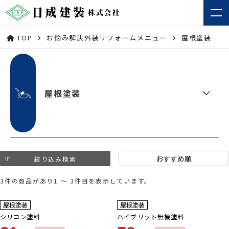
TOP
お悩み解決外装リフォームメニュー
屋根塗装
屋根塗装
絞り込み検索
3件の商品があり1 ～ 3件目を表示しています。
9
3年
保証
年
保証
耐用年数
耐用年数
屋根塗装
屋根塗装
8年
13~18年
シリコン塗料
ハイブリット無機塗料