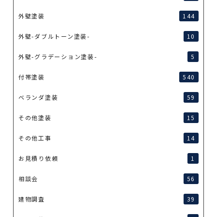
外壁塗装
144
外壁-ダブルトーン塗装-
10
外壁-グラデーション塗装-
5
付帯塗装
540
ベランダ塗装
59
その他塗装
15
その他工事
14
お見積り依頼
1
相談会
56
建物調査
39