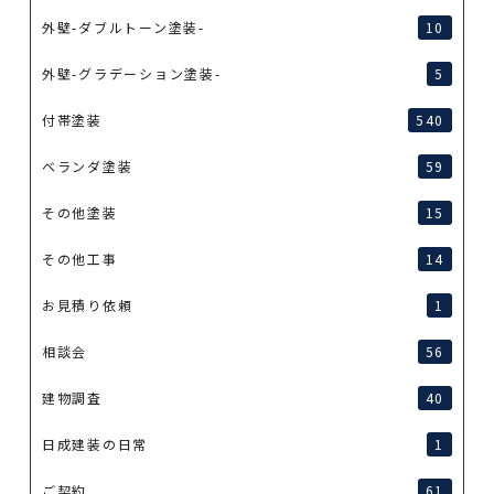
外壁-ダブルトーン塗装-
10
外壁-グラデーション塗装-
5
付帯塗装
540
ベランダ塗装
59
その他塗装
15
その他工事
14
お見積り依頼
1
相談会
56
建物調査
40
日成建装の日常
1
ご契約
61