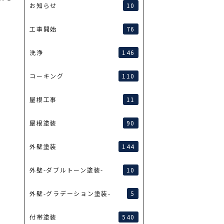
10
お知らせ
76
工事開始
146
洗浄
110
コーキング
11
屋根工事
90
屋根塗装
144
外壁塗装
10
外壁-ダブルトーン塗装-
5
外壁-グラデーション塗装-
540
付帯塗装