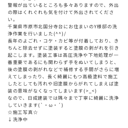
警報が出ているところも多々ありますので、外出
の際はくれぐれも気を付けて外出されてくださ
い。
千葉県市原市北国分寺台にお住まいのY様邸の洗
浄作業を行いました(^^)/
長年のよごれ・コケ・カビ等が付着しており、き
ちんと除去せずに塗装すると塗膜の剥がれを引き
起こします。塗装工事は高圧洗浄や下地処理が一
番重要であるにも関わらず手をぬいてしまうと、
後の塗膜の剥がれなどで補修する手間がさらに増
えてしまったり、長く綺麗にもつ高級塗料で施工
したとしても汚れや旧塗膜からがれてしまえば塗
装の意味がなくなってしまいます(>_<)
なので、日成建装では隅々まで丁寧に綺麗に洗浄
していきます(`・ω・´)
☆施工写真☆
↓洗浄中