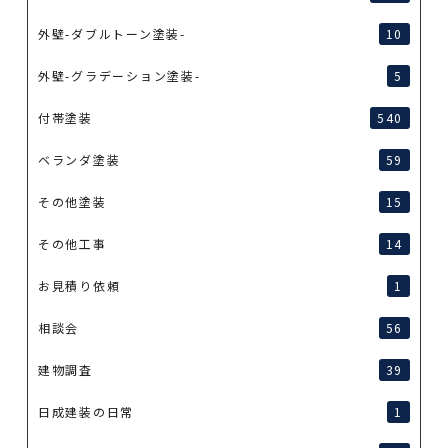
外壁-ダブルトーン塗装-
10
外壁-グラデーション塗装-
5
付帯塗装
540
ベランダ塗装
59
その他塗装
15
その他工事
14
お見積り依頼
1
相談会
56
建物調査
39
日成建装の日常
1