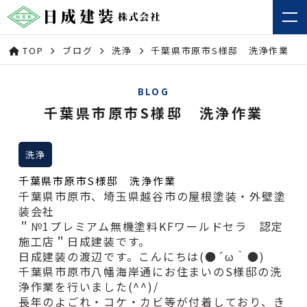
TOP
ブログ
洗浄
千葉県市原市S様邸 洗浄作業
BLOG
千葉県市原市S様邸 洗浄作業
洗浄
千葉県市原市S様邸 洗浄作業
千葉県市原市、埼玉県越谷市の屋根塗装・外壁塗
装会社
＂№1プレミアム無機塗料KFワールドセラ 認定
施工店＂日成建装です。
日成建装の渡辺です。こんにちは(●´ω｀●)
千葉県市原市八幡海岸通にお住まいのS様邸の洗
浄作業を行いました(^^)/
長年のよごれ・コケ・カビ等が付着しており、き