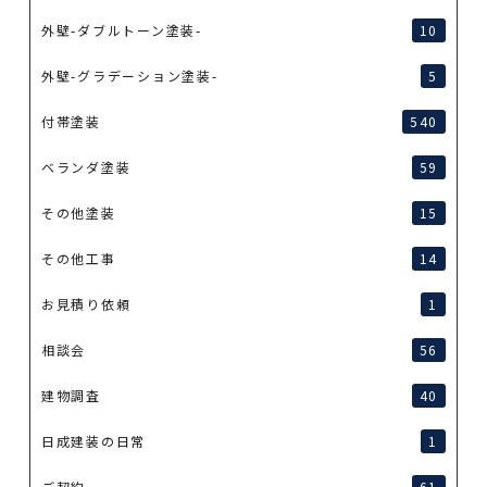
外壁-ダブルトーン塗装-
10
外壁-グラデーション塗装-
5
付帯塗装
540
ベランダ塗装
59
その他塗装
15
その他工事
14
お見積り依頼
1
相談会
56
建物調査
40
日成建装の日常
1
ご契約
61