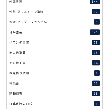
外壁塗装
144
外壁-ダブルトーン塗装-
10
外壁-グラデーション塗装-
5
付帯塗装
540
ベランダ塗装
59
その他塗装
15
その他工事
14
お見積り依頼
1
相談会
56
建物調査
39
日成建装の日常
1