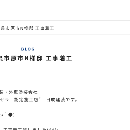
県市原市N様邸 工事着工
BLOG
県市原市N様邸 工事着工
装・外壁塗装会社
ルドセラ 認定施工店” 日成建装です。
ω｀●)
工事着工致しました(^^)/