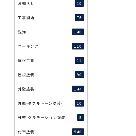
10
お知らせ
76
工事開始
146
洗浄
110
コーキング
11
屋根工事
90
屋根塗装
144
外壁塗装
10
外壁-ダブルトーン塗装-
5
外壁-グラデーション塗装-
540
付帯塗装