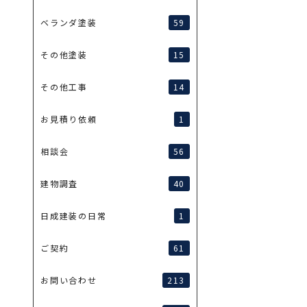
59
ベランダ塗装
15
その他塗装
14
その他工事
1
お見積り依頼
56
相談会
40
建物調査
1
日成建装の日常
61
ご契約
213
お問い合わせ