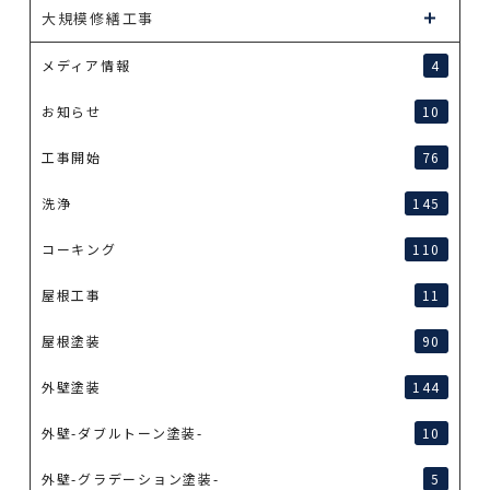
大規模修繕工事
メディア情報
4
お知らせ
10
工事開始
76
洗浄
145
コーキング
110
屋根工事
11
屋根塗装
90
外壁塗装
144
外壁-ダブルトーン塗装-
10
外壁-グラデーション塗装-
5