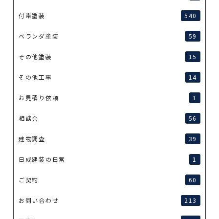
付帯塗装
540
ベランダ塗装
59
その他塗装
15
その他工事
14
お見積り依頼
1
相談会
56
建物調査
39
日成建装の日常
1
ご契約
60
お問い合わせ
213