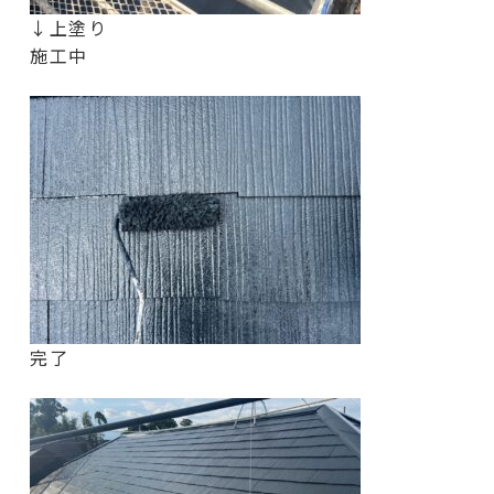
↓上塗り
施工中
完了