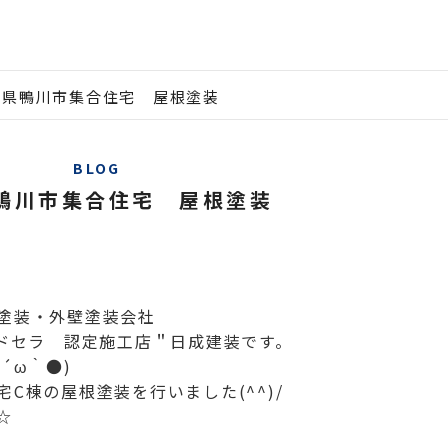
葉県鴨川市集合住宅 屋根塗装
BLOG
鴨川市集合住宅 屋根塗装
塗装・外壁塗装会社
ルドセラ 認定施工店＂日成建装です。
´ω｀●)
C棟の屋根塗装を行いました(^^)/
☆