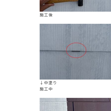
施工後
↓中塗り
施工中