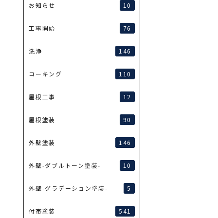
10
お知らせ
76
工事開始
146
洗浄
110
コーキング
12
屋根工事
90
屋根塗装
146
外壁塗装
10
外壁-ダブルトーン塗装-
5
外壁-グラデーション塗装-
541
付帯塗装