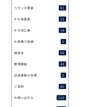
61
ベランダ塗装
15
その他塗装
14
その他工事
1
お見積り依頼
56
相談会
40
建物調査
1
日成建装の日常
61
ご契約
213
お問い合わせ