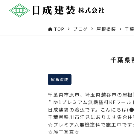
TOP
ブログ
屋根塗装
千
千葉県
屋根塗装
千葉県市原市、埼玉県越谷市の屋根
＂№1プレミアム無機塗料KFワー
日成建装の渡辺です。こんにちは(●
千葉県鴨川市江見にあります集合住宅
☆プレミアム無機塗料で施工中です
☆施工写真☆