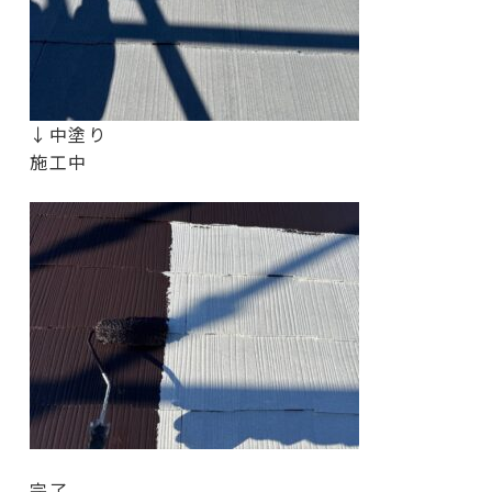
↓中塗り
施工中
完了