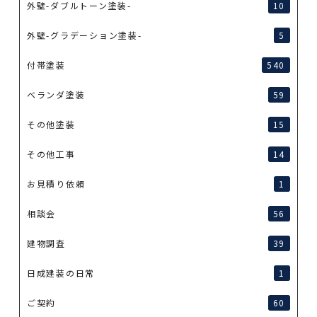
外壁-ダブルトーン塗装-
10
外壁-グラデーション塗装-
5
付帯塗装
540
ベランダ塗装
59
その他塗装
15
その他工事
14
お見積り依頼
1
相談会
56
建物調査
39
日成建装の日常
1
ご契約
60