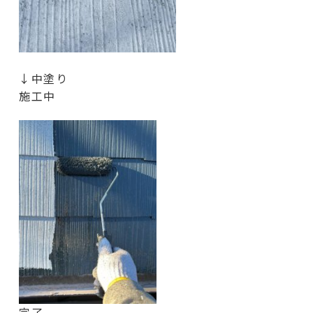
↓中塗り
施工中
完了