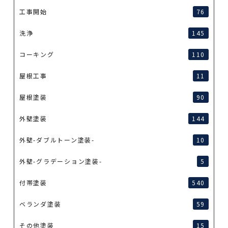
工事開始
76
洗浄
145
コーキング
110
屋根工事
11
屋根塗装
90
外壁塗装
144
外壁-ダブルトーン塗装-
10
外壁-グラデーション塗装-
5
付帯塗装
540
ベランダ塗装
59
その他塗装
15