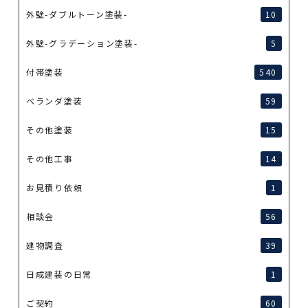
外壁-ダブルトーン塗装-
10
外壁-グラデーション塗装-
5
付帯塗装
540
ベランダ塗装
59
その他塗装
15
その他工事
14
お見積り依頼
1
相談会
56
建物調査
39
日成建装の日常
1
ご契約
60