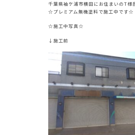
千葉県袖ケ浦市横田にお住まいのT様邸
☆プレミアム無機塗料で施工中です☆
☆施工中写真☆
↓施工前