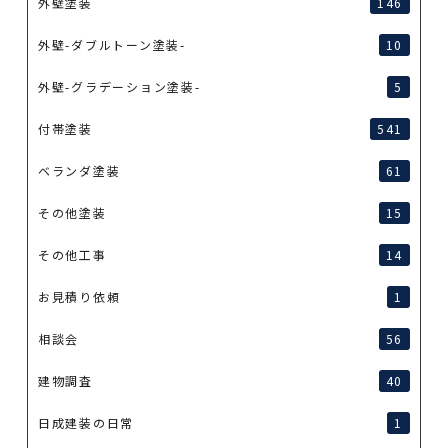
外壁塗装
146
外壁-ダブルトーン塗装-
10
外壁-グラデーション塗装-
5
付帯塗装
541
ベランダ塗装
61
その他塗装
15
その他工事
14
お見積り依頼
1
相談会
56
建物調査
40
日成建装の日常
1