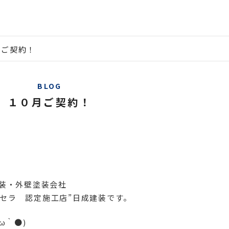
月ご契約！
BLOG
１０月ご契約！
装・外壁塗装会社
ルドセラ 認定施工店”日成建装です。
ω｀●)