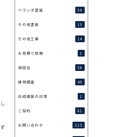
59
ベランダ塗装
15
その他塗装
14
その他工事
1
お見積り依頼
56
相談会
40
建物調査
1
日成建装の日常
押し
61
ご契約
213
お問い合わせ
必ず