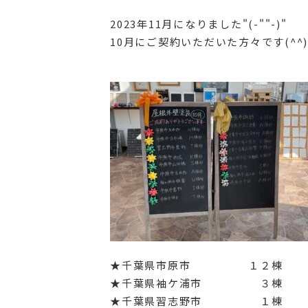
2023年11月になりました"(-""-)"
10月にご契約いただいた方々です(^^)
★千葉県市原市 １２棟
★千葉県袖ケ浦市 ３棟
★千葉県習志野市 １棟