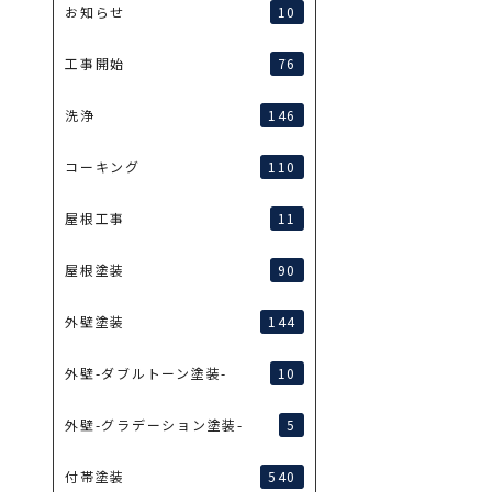
10
お知らせ
76
工事開始
146
洗浄
110
コーキング
11
屋根工事
90
屋根塗装
144
外壁塗装
10
外壁-ダブルトーン塗装-
5
外壁-グラデーション塗装-
540
付帯塗装