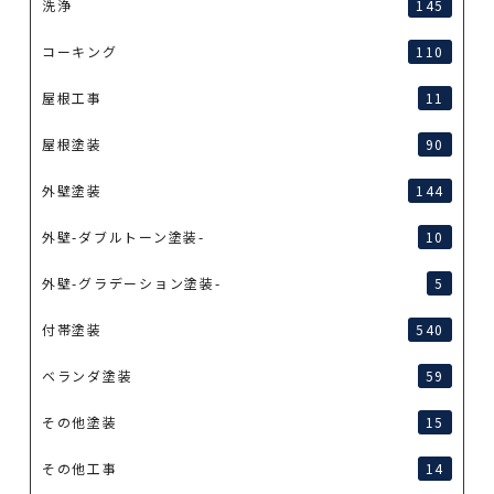
洗浄
145
コーキング
110
屋根工事
11
屋根塗装
90
外壁塗装
144
外壁-ダブルトーン塗装-
10
外壁-グラデーション塗装-
5
付帯塗装
540
ベランダ塗装
59
その他塗装
15
その他工事
14