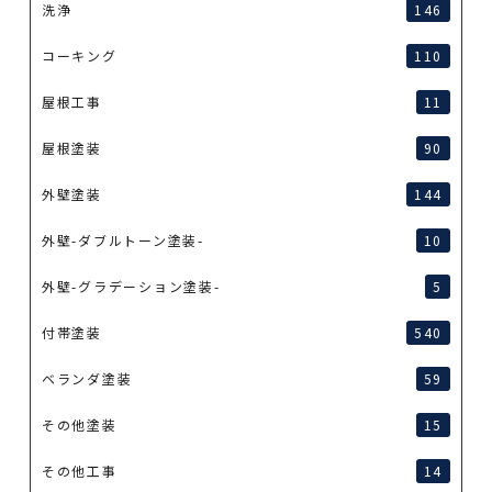
洗浄
146
コーキング
110
屋根工事
11
屋根塗装
90
外壁塗装
144
外壁-ダブルトーン塗装-
10
外壁-グラデーション塗装-
5
付帯塗装
540
ベランダ塗装
59
その他塗装
15
その他工事
14