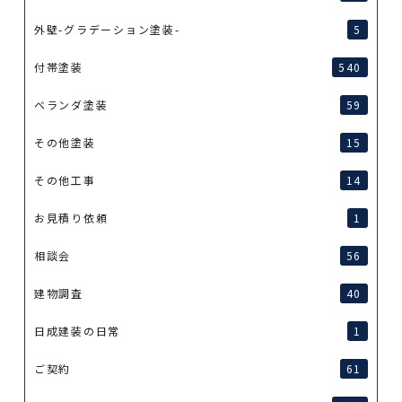
外壁-グラデーション塗装-
5
付帯塗装
540
ベランダ塗装
59
その他塗装
15
その他工事
14
お見積り依頼
1
相談会
56
建物調査
40
日成建装の日常
1
ご契約
61