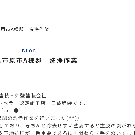
市原市A様邸 洗浄作業
BLOG
県市原市A様邸 洗浄作業
塗装・外壁塗装会社
ルドセラ 認定施工店＂日成建装です。
´ω｀●)
邸の洗浄作業を行いました(^^)/
しており、きちんと除去せずに塗装すると塗膜の剥がれ
や下地処理が一番重要であるにも関わらず手をぬいてし