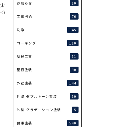
10
お知らせ
塗料
<)
76
工事開始
145
洗浄
110
コーキング
11
屋根工事
90
屋根塗装
144
外壁塗装
10
外壁-ダブルトーン塗装-
5
外壁-グラデーション塗装-
540
付帯塗装