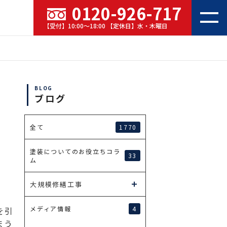
0120-926-717
【受付】10:00～18:00 【定休日】水・木曜日
BLOG
ブログ
1770
全て
塗装についてのお役立ちコラ
33
ム
大規模修繕工事
4
メディア情報
を引
まう