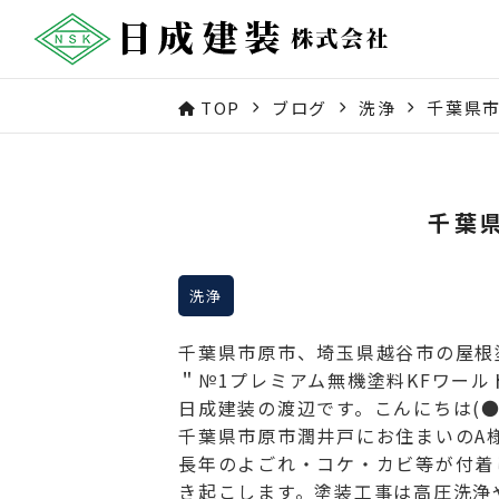
TOP
ブログ
洗浄
千葉県
千葉
洗浄
千葉県市原市、埼玉県越谷市の屋根
＂№1プレミアム無機塗料KFワー
日成建装の渡辺です。こんにちは(●
千葉県市原市潤井戸にお住まいのA様
長年のよごれ・コケ・カビ等が付着
き起こします。塗装工事は高圧洗浄