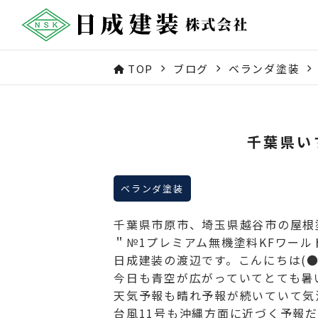
TOP
ブログ
ベランダ塗装
千葉県い
ベランダ塗装
千葉県市原市、埼玉県越谷市の屋根
＂№1プレミアム無機塗料KFワー
日成建装の渡辺です。こんにちは(●
今日も青空が広がっていてとても暑いで
天気予報も晴れ予報が続いていて気温も
台風11号も沖縄方面に近づく予報だ