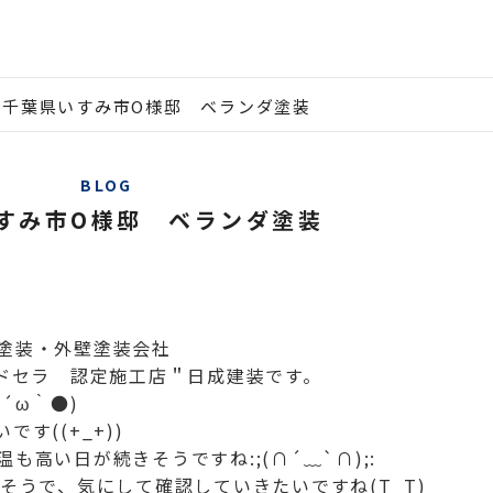
千葉県いすみ市O様邸 ベランダ塗装
BLOG
すみ市O様邸 ベランダ塗装
塗装・外壁塗装会社
ルドセラ 認定施工店＂日成建装です。
´ω｀●)
す((+_+))
高い日が続きそうですね:;(∩´﹏`∩);:
そうで、気にして確認していきたいですね(T_T)