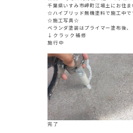
千葉県いすみ市岬町江場土にお住まい
☆ハイブリッド無機塗料で施工中で
☆施工写真☆
ベランダ塗装はプライマー塗布後、
↓クラック補修
施行中
完了