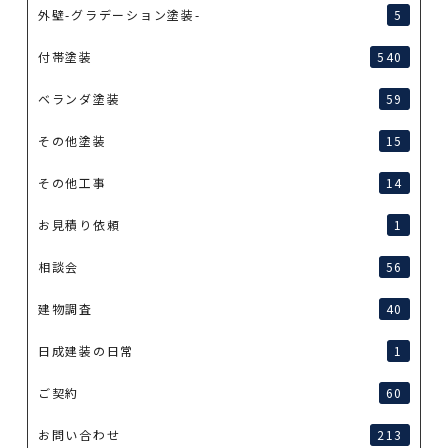
外壁-グラデーション塗装-
5
付帯塗装
540
ベランダ塗装
59
その他塗装
15
その他工事
14
お見積り依頼
1
相談会
56
建物調査
40
日成建装の日常
1
ご契約
60
お問い合わせ
213