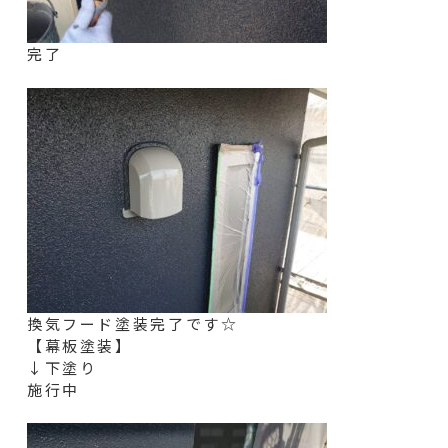
完了
換気フード
塗装完了です☆
【幕板塗装】
↓下塗り
施行中