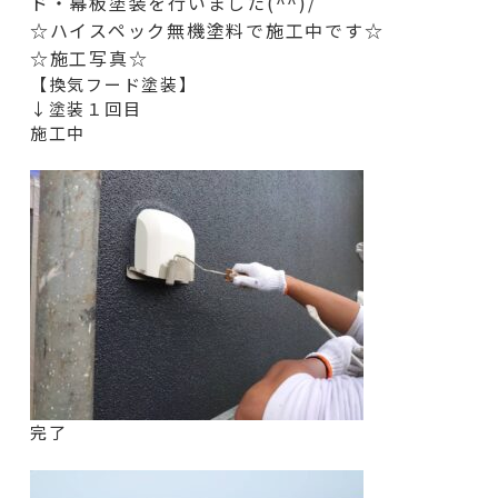
ド・幕板
塗装を行いました(^^)/
☆ハイスペック無機塗料で施工中です☆
☆施工写真☆
【換気フード塗装】
↓塗装１回目
施工中
完了