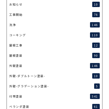
お知らせ
10
工事開始
76
洗浄
146
コーキング
110
屋根工事
12
屋根塗装
90
外壁塗装
146
外壁-ダブルトーン塗装-
10
外壁-グラデーション塗装-
5
付帯塗装
541
ベランダ塗装
61