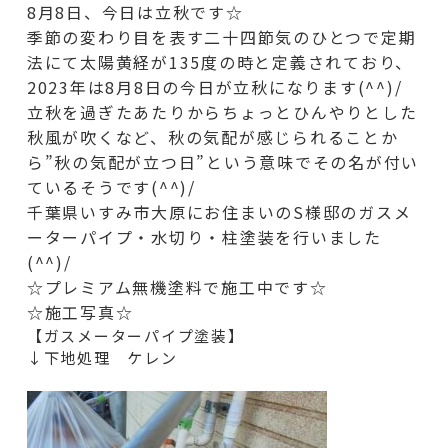
8月8日、今日は立秋です☆
季節の変わり目を表す二十四節気のひとつで定期
法にて太陽黄経が135度の時と定義されており、
2023年は8月8日の今日が立秋になります(^^)/
立秋を過ぎたあたりからちょっとひんやりとした
秋風が吹くなど、秋の気配が感じられることか
ら”秋の気配が立つ日”という意味でその名が付い
ているそうです(^^)/
千葉県いすみ市大原にお住まいのS様邸のガスメ
ーターパイプ・水切り・柱
塗装を行いました
(^^)/
☆プレミアム無機塗料で施工中です☆
☆施工写真☆
【ガスメーターパイプ塗装】
↓下地処理 ケレン