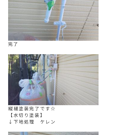
完了
縦樋
塗装完了です☆
【水切り塗装】
↓下地処理 ケレン