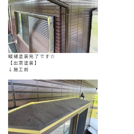
縦樋塗装完了です☆
【出窓塗装】
↓施工前