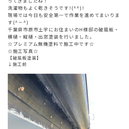
ってきましたね！
洗濯物もよく乾きそうです!(^^)!
現場では今日も安全第一で作業を進めてまいりま
す(^－^)
千葉県市原市土宇にお住まいのH様邸の破風板・
横樋・縦樋・出窓塗装を行いました。
☆プレミアム無機塗料で施工中です☆
☆施工写真☆
【破風板塗装】
↓施工前