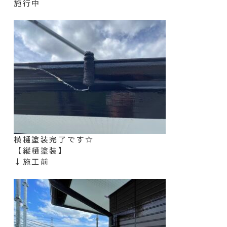
施行中
横樋
塗装完了です☆
【縦樋塗装】
↓施工前