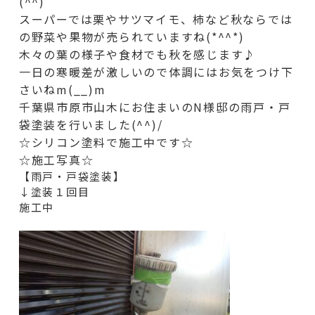
(^^)
スーパーでは栗やサツマイモ、柿など秋ならでは
の野菜や果物が売られていますね(*^^*)
木々の葉の様子や食材でも秋を感じます♪
一日の寒暖差が激しいので体調にはお気をつけ下
さいねm(__)m
千葉県市原市山木にお住まいのN様邸の雨戸・戸
袋
塗装を行いました(^^)/
☆シリコン塗料で施工中です☆
☆施工写真☆
【雨戸・戸袋塗装】
↓塗装１回目
施工中