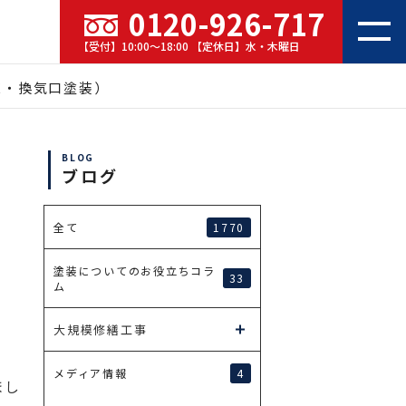
0120-926-717
【受付】10:00～18:00 【定休日】水・木曜日
X・換気口塗装）
BLOG
ブログ
・
1770
全て
塗装についてのお役立ちコラ
33
ム
大規模修繕工事
4
メディア情報
まし