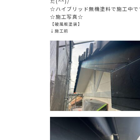
た(^^)/
☆ハイブリッド無機塗料で施工中で
☆施工写真☆
【破風板塗装】
↓施工前