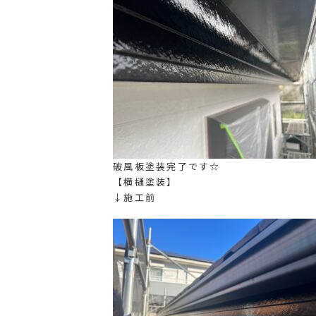
破風板塗装完了です☆
【横樋塗装】
↓施工前