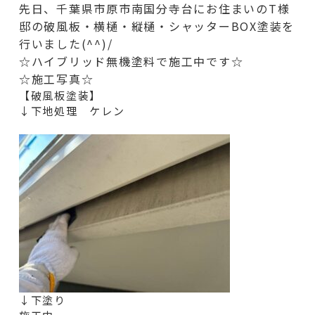
先日、千葉県市原市南国分寺台にお住まいのT様
邸の破風板・横樋・縦樋・シャッターBOX
塗装を
行いました(^^)/
☆ハイブリッド無機塗料で施工中です☆
☆施工写真☆
【破風板塗装】
↓下地処理 ケレン
↓下塗り