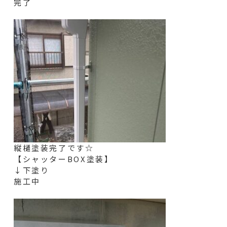
完了
縦樋塗装完
了です☆
【シャッターBOX塗装】
↓下塗り
施工中