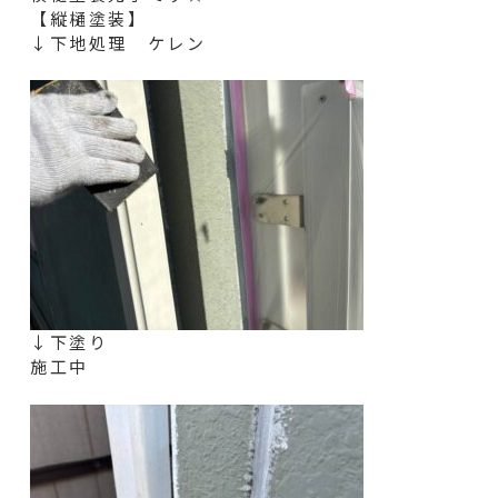
【縦樋塗装】
↓下地処理 ケレン
↓下塗り
施工中