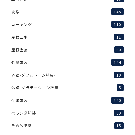
洗浄
145
コーキング
110
屋根工事
11
屋根塗装
90
外壁塗装
144
外壁-ダブルトーン塗装-
10
外壁-グラデーション塗装-
5
付帯塗装
540
ベランダ塗装
59
その他塗装
15