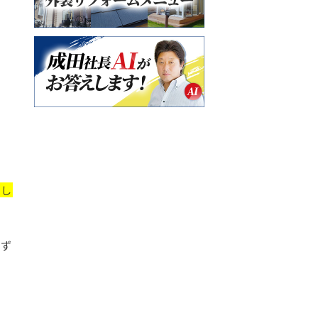
押し
必ず