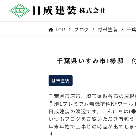
TOP
ブログ
付帯塗装
千
千葉県いすみ市I様邸 
付帯塗装
千葉県市原市、埼玉県越谷市の屋根
＂№1プレミアム無機塗料KFワー
日成建装の渡辺です。こんにちは(●
いつもブログをご覧いただき有難うご
年末年始で工事との時差が出てしま
す。