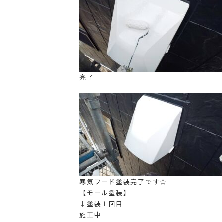
完了
寒気フード塗装完了です☆
【モール塗装】
↓塗装１回目
施工中