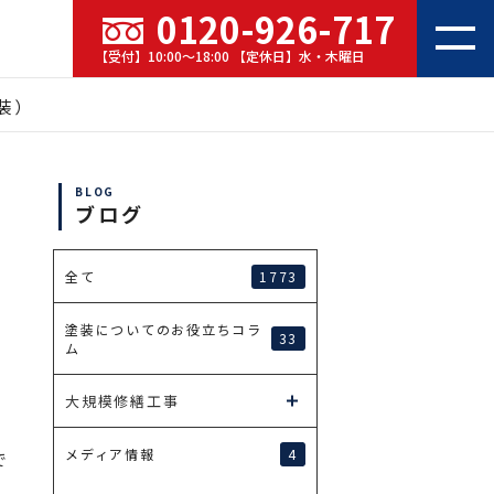
0120-926-717
【受付】10:00～18:00 【定休日】水・木曜日
装）
BLOG
ブログ
）
1773
全て
塗装についてのお役立ちコラ
33
ム
大規模修繕工事
4
メディア情報
で