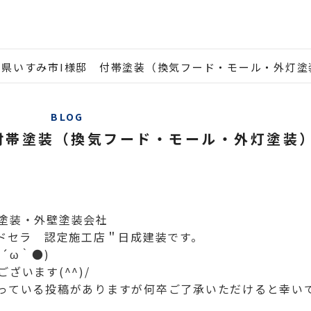
葉県いすみ市I様邸 付帯塗装（換気フード・モール・外灯塗
BLOG
付帯塗装（換気フード・モール・外灯塗装
塗装・外壁塗装会社
ルドセラ 認定施工店＂日成建装です。
´ω｀●)
ざいます(^^)/
っている投稿がありますが何卒ご了承いただけると幸い