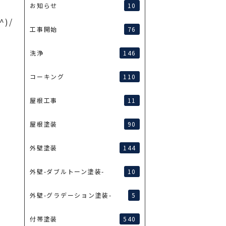
10
お知らせ
)/
76
工事開始
146
洗浄
110
コーキング
11
屋根工事
90
屋根塗装
144
外壁塗装
10
外壁-ダブルトーン塗装-
5
外壁-グラデーション塗装-
540
付帯塗装