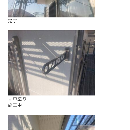
完了
↓中塗り
施工中