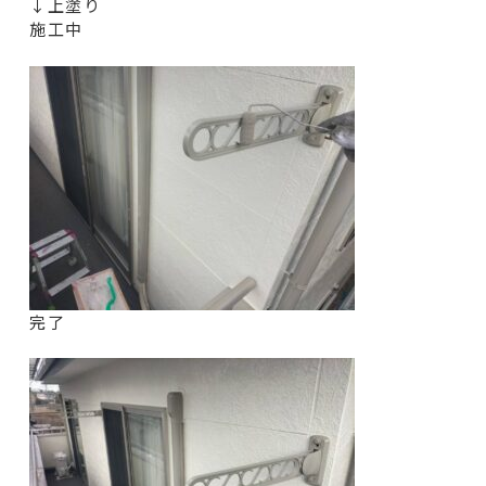
↓上塗り
施工中
完了