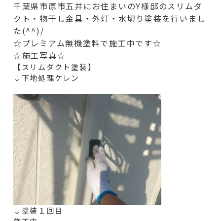
千葉県市原市五井にお住まいのY様邸のスリムダ
クト・物干し金具・外灯・水切り
塗装を行いまし
た(^^)/
☆プレミアム無機塗料で施工中です☆
☆施工写真☆
【スリムダクト塗装】
↓下地処理ケレン
↓塗装１回目