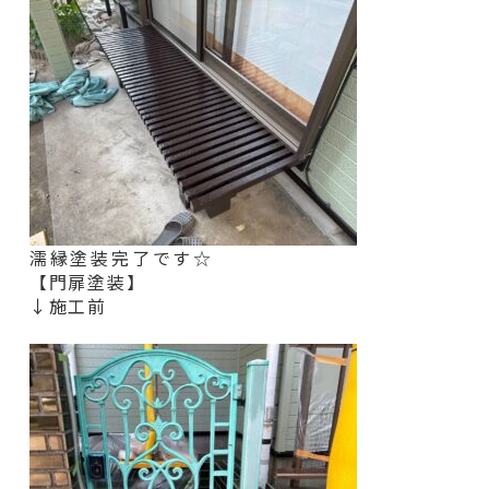
濡縁塗装完了です☆
【門扉塗装】
↓施工前