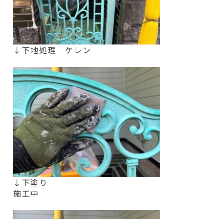
↓下地処理 ケレン
↓下塗り
施工中