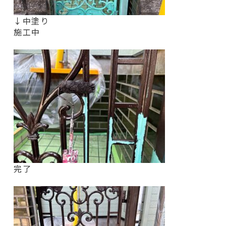
↓中塗り
施工中
完了