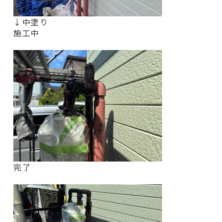
↓中塗り
施工中
完了