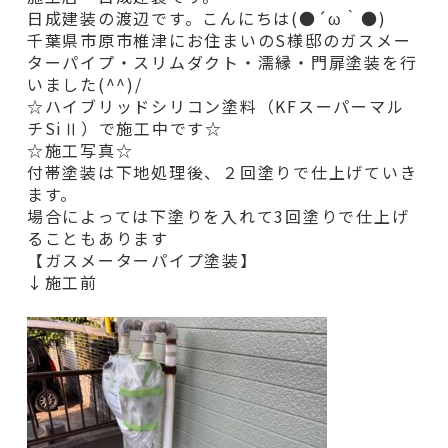
日成建装の渡辺です。こんにちは(●´ω｀●)
千葉県市原市椎津にお住まいのS様邸のガスメー
ターパイプ・スリムダクト・濡縁・門扉
塗装を行
いました(^^)/
☆ハイブリッドシリコン塗料（KFスーパーマル
チSiⅡ）で施工中です☆
☆施工写真☆
付帯塗装は下地処理後、２回塗りで仕上げていき
ます。
場合によっては下塗りを入れて3回塗りで仕上げ
ることもあります
【ガスメーターパイプ塗装】
↓施工前