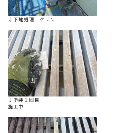
↓下地処理 ケレン
↓塗装１回目
施工中