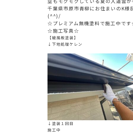
空もモクモクしている夏の入道雲から
千葉県市原市青柳にお住まいのK様
(^^)/
☆プレミアム無機塗料で施工中です
☆施工写真☆
【破風板塗装】
↓下地処理ケレン
↓塗装１回目
施工中