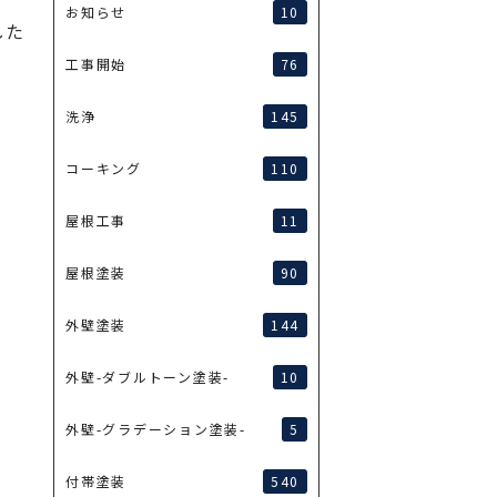
10
お知らせ
した
76
工事開始
145
洗浄
110
コーキング
11
屋根工事
90
屋根塗装
144
外壁塗装
10
外壁-ダブルトーン塗装-
5
外壁-グラデーション塗装-
540
付帯塗装