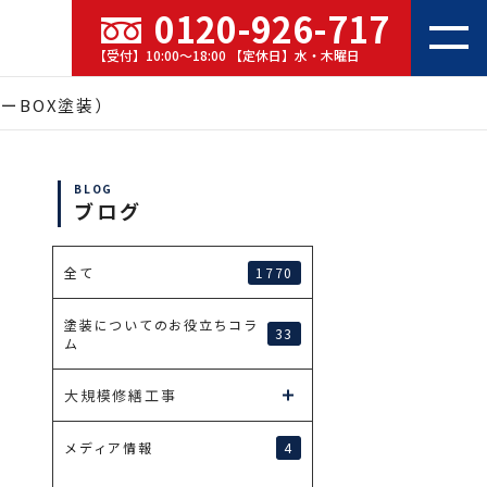
0120-926-717
【受付】10:00～18:00 【定休日】水・木曜日
ーBOX塗装）
BLOG
ブログ
1770
全て
塗装についてのお役立ちコラ
33
ム
大規模修繕工事
4
メディア情報