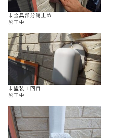
↓金具部分錆止め
施工中
↓塗装１回目
施工中