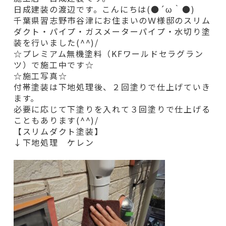
日成建装の渡辺です。こんにちは(●´ω｀●)
千葉県習志野市谷津にお住まいのＷ様邸のスリム
ダクト・パイプ・ガスメーターパイプ・水切り
塗
装を行いました(^^)/
☆プレミアム無機塗料（KFワールドセラグラン
ツ）で施工中です☆
☆施工写真☆
付帯塗装は下地処理後、２回塗りで仕上げていき
ます。
必要に応じて下塗りを入れて３回塗りで仕上げる
こともあります(^^)/
【スリムダクト塗装】
↓下地処理 ケレン