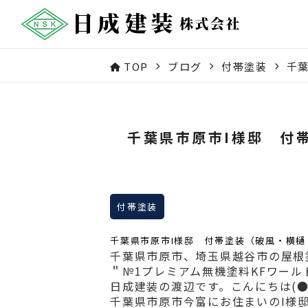
TOP
ブログ
付帯塗装
千
千葉県市原市I様邸 付
付帯塗装
千葉県市原市I様邸 付帯塗装（破風・横樋
千葉県市原市、埼玉県越谷市の屋根
＂№1プレミアム無機塗料KFワー
日成建装の渡辺です。こんにちは(●
千葉県市原市今富にお住まいのI様