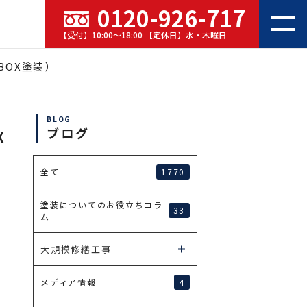
0120-926-717
【受付】10:00～18:00 【定休日】水・木曜日
BOX塗装）
BLOG
ブログ
X
1770
全て
塗装についてのお役立ちコラ
33
ム
大規模修繕工事
4
メディア情報
た