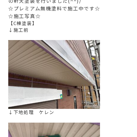
の軒天
塗装を行いました(^^)/
☆プレミアム無機塗料で施工中です☆
☆施工写真☆
【C棟塗装】
↓施工前
↓下地処理 ケレン