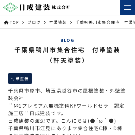
TOP
ブログ
付帯塗装
千葉県鴨川市集合住宅 付帯
BLOG
千葉県鴨川市集合住宅 付帯塗装
（軒天塗装）
付帯塗装
千葉県市原市、埼玉県越谷市の屋根塗装・外壁塗
装会社
＂№1プレミアム無機塗料KFワールドセラ 認定
施工店＂日成建装です。
日成建装の渡辺です。こんにちは(●´ω｀●)
千葉県鴨川市江見にあります集合住宅C棟・D棟