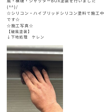
風・横樋・シャッターBOX
塗装を行いました
(^^)/
☆シリコン・ハイブリッドシリコン塗料で施工中
です☆
☆施工写真☆
【破風塗装】
↓下地処理 ケレン