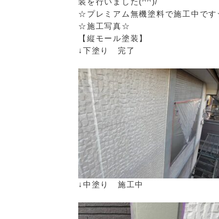
装を行いました(^^)/
☆プレミアム無機塗料で施工中です
☆施工写真☆
【縦モール塗装】
↓下塗り 完了
↓中塗り 施工中