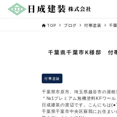
TOP
ブログ
付帯塗装
千
千葉県千葉市K様邸 付
付帯塗装
千葉県市原市、埼玉県越谷市の屋根
＂№1プレミアム無機塗料KFワー
日成建装の渡辺です。こんにちは(●´
千葉県千葉市中央区蘇我にお住まい