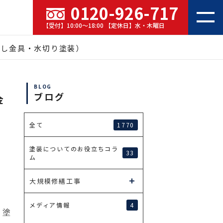
0120-926-717
【受付】10:00～18:00 【定休日】水・木曜日
干し金具・水切り塗装）
BLOG
ブログ
金
1770
全て
塗装についてのお役立ちコラ
33
ム
大規模修繕工事
4
メディア情報
り
塗