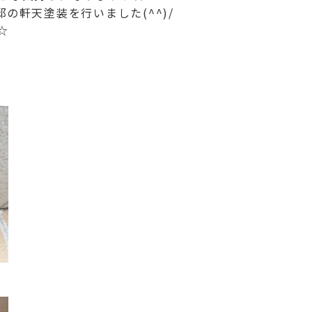
邸の軒天
塗装を行いました(^^)/
☆