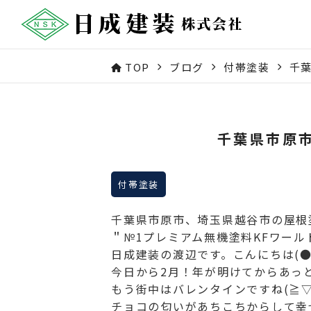
TOP
ブログ
付帯塗装
千
千葉県市原
付帯塗装
千葉県市原市、埼玉県越谷市の屋根
＂№1プレミアム無機塗料KFワー
日成建装の渡辺です。こんにちは(●
今日から2月！年が明けてからあっと
もう街中はバレンタインですね(≧▽
チョコの匂いがあちこちからして幸