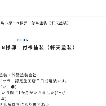
葉県市原市N様邸 付帯塗装（軒天塗装）
BLOG
市N様邸 付帯塗装（軒天塗装）
塗装・外壁塗装会社
ルドセラ 認定施工店＂日成建装です。
´ω｀●)
いう間に1か月がたちました(^^)/
≦)
せな気持ちになりますね☆