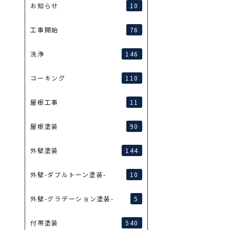
10
お知らせ
76
工事開始
146
洗浄
110
コーキング
11
屋根工事
90
屋根塗装
144
外壁塗装
10
外壁-ダブルトーン塗装-
5
外壁-グラデーション塗装-
540
付帯塗装