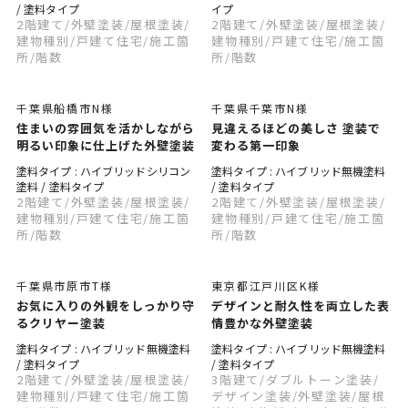
/ 塗料タイプ
イプ
2階建て
/外壁塗装
/屋根塗装
/
2階建て
/外壁塗装
/屋根塗装
/
建物種別
/戸建て住宅
/施工箇
建物種別
/戸建て住宅
/施工箇
所
/階数
所
/階数
千葉県船橋市N様
千葉県千葉市N様
住まいの雰囲気を活かしながら
見違えるほどの美しさ 塗装で
明るい印象に仕上げた外壁塗装
変わる第一印象
塗料タイプ : ハイブリッドシリコン
塗料タイプ : ハイブリッド無機塗料
塗料 / 塗料タイプ
/ 塗料タイプ
2階建て
/外壁塗装
/屋根塗装
/
2階建て
/外壁塗装
/屋根塗装
/
建物種別
/戸建て住宅
/施工箇
建物種別
/戸建て住宅
/施工箇
所
/階数
所
/階数
千葉県市原市T様
東京都江戸川区K様
お気に入りの外観をしっかり守
デザインと耐久性を両立した表
るクリヤー塗装
情豊かな外壁塗装
塗料タイプ : ハイブリッド無機塗料
塗料タイプ : ハイブリッド無機塗料
/ 塗料タイプ
/ 塗料タイプ
2階建て
/外壁塗装
/屋根塗装
/
3階建て
/ダブルトーン塗装
/
建物種別
/戸建て住宅
/施工箇
デザイン塗装
/外壁塗装
/屋根