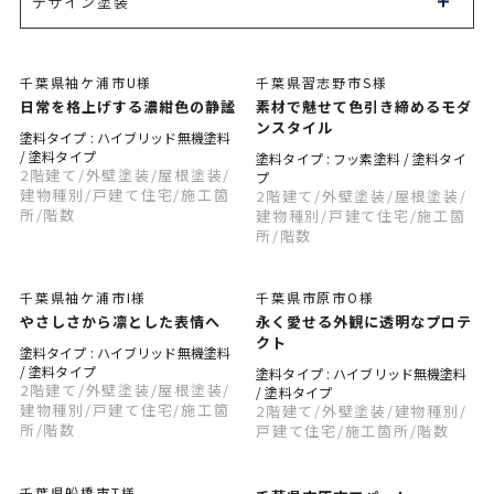
デザイン塗装
千葉県袖ケ浦市U様
千葉県習志野市S様
日常を格上げする濃紺色の静謐
素材で魅せて色引き締めるモダ
ンスタイル
塗料タイプ : ハイブリッド無機塗料
/ 塗料タイプ
塗料タイプ : フッ素塗料 / 塗料タイ
2階建て
/外壁塗装
/屋根塗装
/
プ
建物種別
/戸建て住宅
/施工箇
2階建て
/外壁塗装
/屋根塗装
/
所
/階数
建物種別
/戸建て住宅
/施工箇
所
/階数
千葉県袖ケ浦市I様
千葉県市原市O様
やさしさから凛とした表情へ
永く愛せる外観に透明なプロテ
クト
塗料タイプ : ハイブリッド無機塗料
/ 塗料タイプ
塗料タイプ : ハイブリッド無機塗料
2階建て
/外壁塗装
/屋根塗装
/
/ 塗料タイプ
建物種別
/戸建て住宅
/施工箇
2階建て
/外壁塗装
/建物種別
/
所
/階数
戸建て住宅
/施工箇所
/階数
千葉県船橋市T様