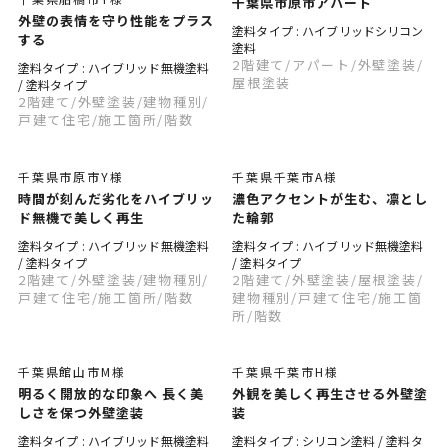
千葉県市原市アパート
外壁の表情を守り性能をプラス
塗料タイプ : ハイブリッドシリコン
する
塗料
2階建て
/アパート
/外壁塗装
/
塗料タイプ : ハイブリッド無機塗料
屋根塗装
/ 塗料タイプ
2階建て
/外壁塗装
/建物種別
/
戸建て住宅
/施工箇所
/階数
千葉県市原市Y様
千葉県千葉市A様
時間が刻んだ劣化をハイブリッ
濃色アクセントが生む、凛とし
ド無機で美しく再生
た輪郭
塗料タイプ : ハイブリッド無機塗料
塗料タイプ : ハイブリッド無機塗料
/ 塗料タイプ
/ 塗料タイプ
2階建て
/外壁塗装
/建物種別
/
2階建て
/外壁塗装
/屋根塗装
/
戸建て住宅
/施工箇所
/階数
建物種別
/戸建て住宅
/施工箇
所
/階数
千葉県館山市M様
千葉県千葉市H様
明るく開放的な印象へ 長く美
外観を美しく再生させる外壁塗
しさを保つ外壁塗装
装
塗料タイプ : ハイブリッド無機塗料
塗料タイプ : シリコン塗料 / 塗料タ