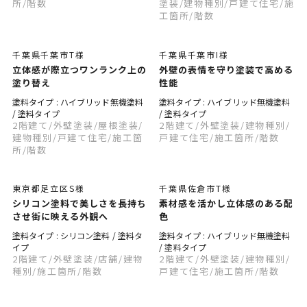
所
/階数
塗装
/建物種別
/戸建て住宅
/施
工箇所
/階数
千葉県千葉市T様
千葉県千葉市I様
立体感が際立つワンランク上の
外壁の表情を守り塗装で高める
塗り替え
性能
塗料タイプ : ハイブリッド無機塗料
塗料タイプ : ハイブリッド無機塗料
/ 塗料タイプ
/ 塗料タイプ
2階建て
/外壁塗装
/屋根塗装
/
2階建て
/外壁塗装
/建物種別
/
建物種別
/戸建て住宅
/施工箇
戸建て住宅
/施工箇所
/階数
所
/階数
東京都足立区S様
千葉県佐倉市T様
シリコン塗料で美しさを長持ち
素材感を活かし立体感のある配
させ街に映える外観へ
色
塗料タイプ : シリコン塗料 / 塗料タ
塗料タイプ : ハイブリッド無機塗料
イプ
/ 塗料タイプ
2階建て
/外壁塗装
/店舗
/建物
2階建て
/外壁塗装
/建物種別
/
種別
/施工箇所
/階数
戸建て住宅
/施工箇所
/階数